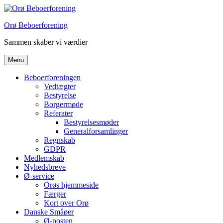
Orø Beboerforening
Sammen skaber vi værdier
Menu
Beboerforeningen
Vedtægter
Bestyrelse
Borgermøde
Referater
Bestyrelsesmøder
Generalforsamlinger
Regnskab
GDPR
Medlemskab
Nyhedsbreve
Ø-service
Orøs hjemmeside
Færger
Kort over Orø
Danske Småøer
Ø-posten